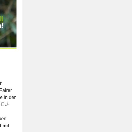
en
Fairer
e in der
r EU-
eben
t mit