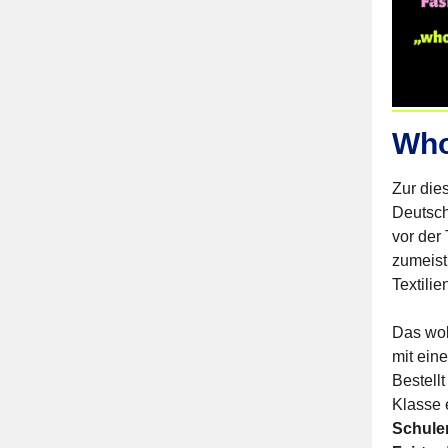
Who
Zur die
Deutsc
vor der
zumeist
Textilie
Das wol
mit ein
Bestell
Klasse 
Schule