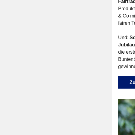
Fairtr
Produkt
& Co mi
fairen 
Und:
Sc
Jubiläu
die ers
Buntenb
gewinn
Zu