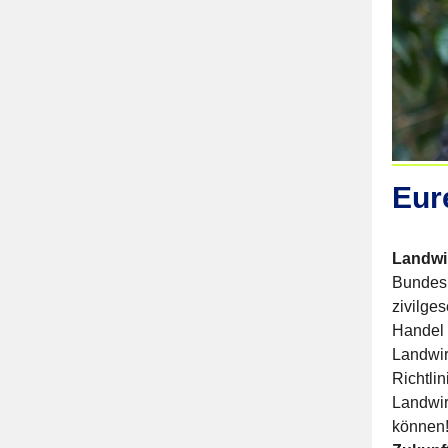
Eur
Landwir
Bundesl
zivilge
Handel u
Landwir
Richtli
Landwir
können