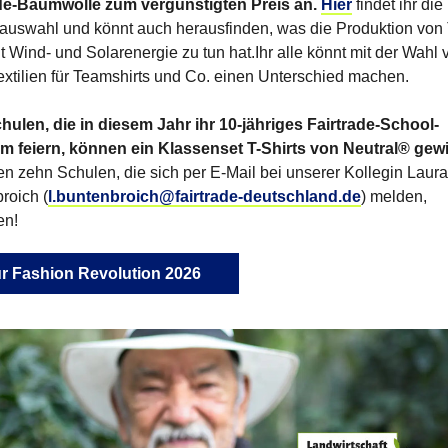
ade-Baumwolle zum vergünstigten Preis an.
Hier
findet ihr die
auswahl und könnt auch herausfinden, was die Produktion von 
t Wind- und Solarenergie zu tun hat.Ihr alle könnt mit der Wahl 
Textilien für Teamshirts und Co. einen Unterschied machen.
hulen, die in diesem Jahr ihr 10-jähriges Fairtrade-School-
m feiern, können ein Klassenset T-Shirts von Neutral® ge
ten zehn Schulen, die sich per E-Mail bei unserer Kollegin Laura
roich (
l.buntenbroich@fairtrade-deutschland.de
) melden,
en!
r Fashion Revolution 2026