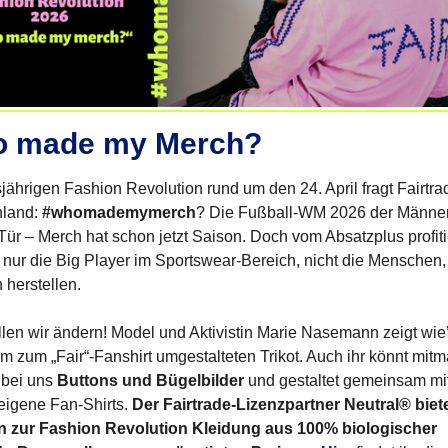
 made my Merch?
sjährigen Fashion Revolution rund um den 24. April fragt Fairtra
hland:
#whomademymerch
? Die Fußball-WM 2026 der Männer
 Tür – Merch hat schon jetzt Saison. Doch vom Absatzplus profit
 nur die Big Player im Sportswear-Bereich, nicht die Menschen, 
n herstellen.
len wir ändern! Model und Aktivistin Marie Nasemann zeigt wie’
em zum „Fair“-Fanshirt umgestalteten Trikot. Auch ihr könnt mit
t bei uns
Buttons und Bügelbilder
und gestaltet gemeinsam mit
eigene Fan-Shirts.
Der Fairtrade-Lizenzpartner Neutral® biet
n zur Fashion Revolution Kleidung aus 100% biologischer