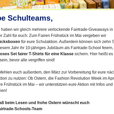
be Schulteams,
 haben wir gleich mehrere verlockende Fairtrade-Giveaways in
rter Zahl für euch: Zum Fairen Frühstück im Mai vergeben wir
ücksboxen
für eure Schulaktion. Außerdem können sich zehn 
iesem Jahr ihr 10-jähriges Jubiläum als Fairtrade-School feiern,
oses Set fairer T-Shirts für eine Klasse
sichern. Hier heißt es
sein, bevor alle vergriffen sind!
fehlen euch außerdem, den März zur Vorbereitung für eure näc
tion zu nutzen: Ob Ostern, die Fashion Revolution Week im Apri
re Frühstück im Mai – wir unterstützen eure Aktion mit Infos und
lien!
paß beim Lesen und frohe Ostern wünscht euch
airtrade-Schools-Team