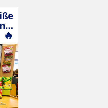
iße
...
🔥