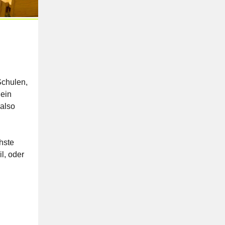
Schulen,
 ein
 also
hste
l, oder