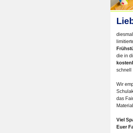
Lie
diesmal
limitie
Frühst
die in d
kostenl
schnell 
Wir emp
Schulak
das Fai
Materia
Viel S
Euer F