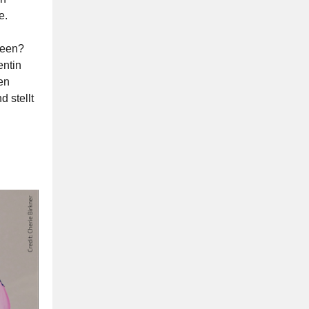
e.
deen?
ntin
nen
 stellt