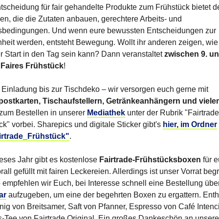
tscheidung für fair gehandelte Produkte zum Frühstück bietet d
n, die die Zutaten anbauen, gerechtere Arbeits- und
sbedingungen. Und wenn eure bewussten Entscheidungen zur
eit werden, entsteht Bewegung. Wollt ihr anderen zeigen, wie
er Start in den Tag sein kann? Dann veranstaltet
zwischen 9. un
 Faires Frühstück
!
 Einladung bis zur Tischdeko – wir versorgen euch gerne mit
postkarten, Tischaufstellern, Getränkeanhängern und viel
zum Bestellen in unserer
Mediathek
unter der Rubrik "Fairtrade
k" vorbei. Sharepics und digitale Sticker gibt's
hier, im Ordner
irtrade_Frühstück"
.
eses Jahr gibt es kostenlose
Fairtrade-Frühstücksboxen
für e
rall gefüllt mit fairen Leckereien. Allerdings ist unser Vorrat beg
 empfehlen wir Euch, bei Interesse schnell eine Bestellung übe
ar
aufzugeben, um eine der begehrten Boxen zu ergattern. Enth
nig von Breitsamer, Saft von Pfanner, Espresso von Café Intenc
-Tee von Fairtrade Original. Ein großes Dankeschön an unser