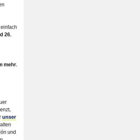
en
 einfach
d 26.
em mehr
.
uer
renzt,
r
unser
alten
ión und
en