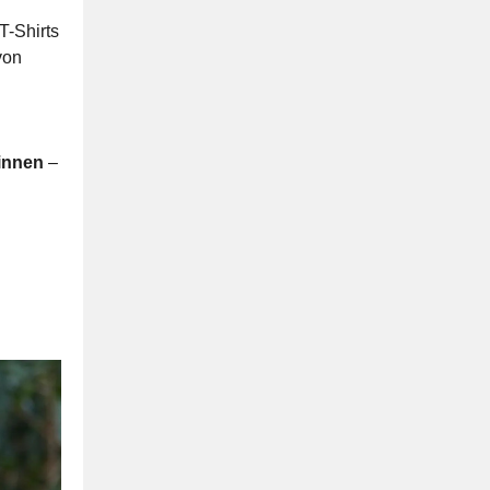
T-Shirts
von
winnen
–