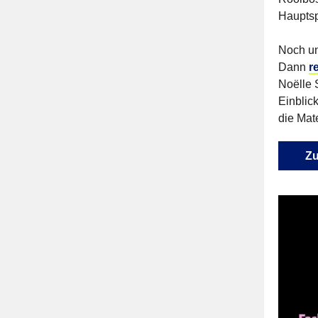
Hauptsp
Noch un
Dann
r
Noëlle
Einblic
die Mat
Zu