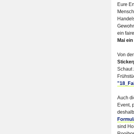
Eure En
Mensche
Handel
Gewohnh
ein fair
Mai ein
Von der
Sticker
Schaut 
Frühstüc
"18_Fa
Auch di
Event, p
deshalb
Formul
sind Ho
Rooibos