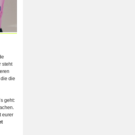
de
 steht
ieren
die die
s geht:
machen.
 eurer
et